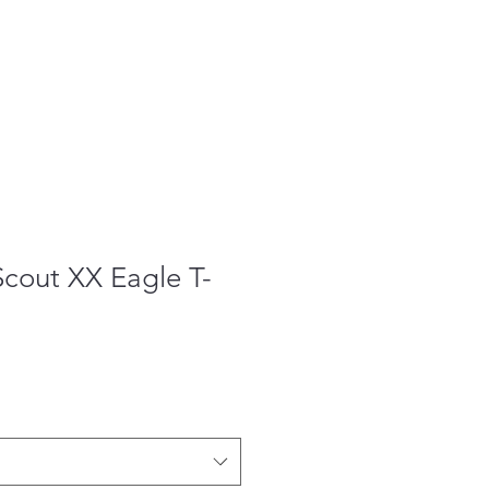
t
Termin buchen
 Scout XX Eagle T-