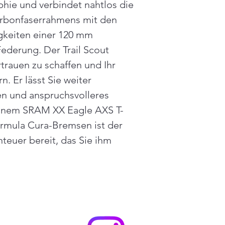
phie und verbindet nahtlos die 
Schalthebel
SRAM AXS POD Rech
Carbonfaserrahmens mit den 
Bremsen
gkeiten einer 120 mm 
Formel Cura Schwarz
ederung. Der Trail Scout 
Kassette
SRAM XS1295 T-Typ 1
trauen zu schaffen und Ihr 
Kette
. Er lässt Sie weiter 
SRAM X0 T-Typ 120Li
Kurbelgarnitur
en und anspruchsvolleres 
SRAM XX Eagle Q174
einem SRAM XX Eagle AXS T-
Headset
TFHPC ICS 1,5" x 1,5
rmula Cura-Bremsen ist der 
Hinterreifen
nteuer bereit, das Sie ihm 
WTB Macro 2,4x29" T
Vorderreifen
WTB Macro 2,4x29" T
Vordere Felge
TFHPC XC30 Carbon 
Felge hinten
TFHPC XC30 Carbon 
Vorderer Rotor