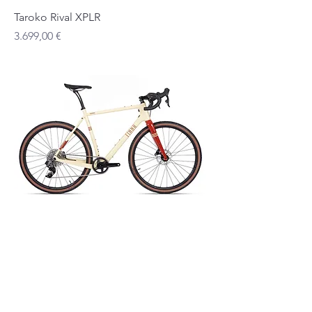
Taroko Rival XPLR
Preis
3.699,00 €
Taroko Rival XPLR Pro
Preis
4.699,00 €